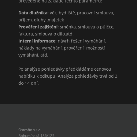
provedené na základě těchto parametrů:
Data dlužníka:
věk, bydliště, pracovní smlouva,
příjem, dluhy ,majetek
Prověření zajištění:
směnka, smlouva o půjčce,
faktura, smlouva o dílo,atd.
Interní informace:
návrh řešení vymáhání,
náklady na vymáhání, prověření možností
vymáhání, atd.
Po analýze pohledávky předkládáme cenovou
nabídku k odkupu. Analýza pohledávky trvá od 3
do 14 dní.
Ostrafin s.r.o.
Bohumínská 186/125