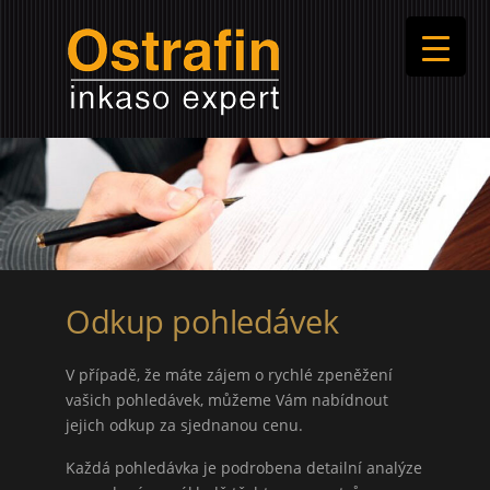
Odkup pohledávek
V případě, že máte zájem o rychlé zpeněžení
vašich pohledávek, můžeme Vám nabídnout
jejich odkup za sjednanou cenu.
Každá pohledávka je podrobena detailní analýze